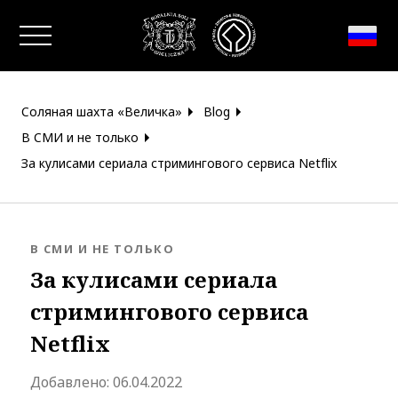
Закрыть окно
Соляная шахта «Величка»
Blog
В СМИ и не только
За кулисами сериала стримингового сервиса Netflix
BLOG.CATEGORY
В СМИ И НЕ ТОЛЬКО
За кулисами сериала
стримингового сервиса
Netflix
blog.modified_at 2022-05-02 13:4
Добавлено:
06.04.2022