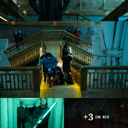
+3
СМ. ВСЕ