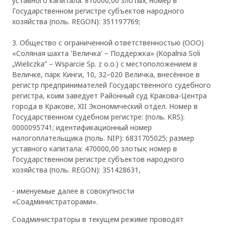
уставного капитала: 810000,00 злотых; номер в
Государственном регистре субъектов народного
хозяйства (поль. REGON): 351197769;
3. Общество с ограниченной ответственностью (ООО)
«Соляная шахта 'Величка' – Поддержка» (Kopalnia Soli
„Wieliczka” – Wsparcie Sp. z o.o.) с местоположением в
Величке, парк Кинги, 10, 32–020 Величка, внесённое в
регистр предпринимателей Государственного судебного
регистра, коим заведует Районный суд Кракова-Центра
города в Кракове, XII Экономический отдел. Номер в
Государственном судебном регистре: (поль. KRS):
0000095741; идентификационный номер
налогоплательщика (поль. NIP): 6831705025; размер
уставного капитала: 470000,00 злотых; номер в
Государственном регистре субъектов народного
хозяйства (поль. REGON): 351428631,
- именуемые далее в совокупности
«Соадминистраторами».
Соадминистраторы в текущем режиме проводят