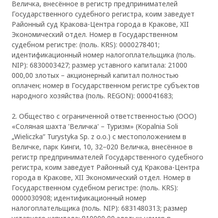
Величка, внесённое в регистр предпринимателей
Государственного судебного регистра, коим заведует
Районный суд Кракова-Центра города в Кракове, XII
Экономический отдел. Номер в Государственном
судебном регистре: (поль. KRS): 0000278401;
идентификационный номер налогоплательщика (поль.
NIP): 6830003427; размер уставного капитала: 21000
000,00 злотых – акционерный капитал полностью
оплачен; номер в Государственном регистре субъектов
народного хозяйства (поль. REGON): 000041683;
2. Общество с ограниченной ответственностью (ООО)
«Соляная шахта 'Величка' – Туризм» (Kopalnia Soli
„Wieliczka” Turystyka Sp. z o.o.) с местоположением в
Величке, парк Кинги, 10, 32–020 Величка, внесённое в
регистр предпринимателей Государственного судебного
регистра, коим заведует Районный суд Кракова-Центра
города в Кракове, XII Экономический отдел. Номер в
Государственном судебном регистре: (поль. KRS):
0000030908; идентификационный номер
налогоплательщика (поль. NIP): 6831480313; размер