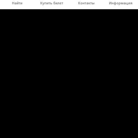
Найти
Купить билет
Контакты
Информация
a11y.footer
Индивидуальный турист
ОРГАНИЗОВАННАЯ ГРУППА
Мероприятия
Курорт
Полезная информация
КАРТА
ПОЛЕЗНАЯ