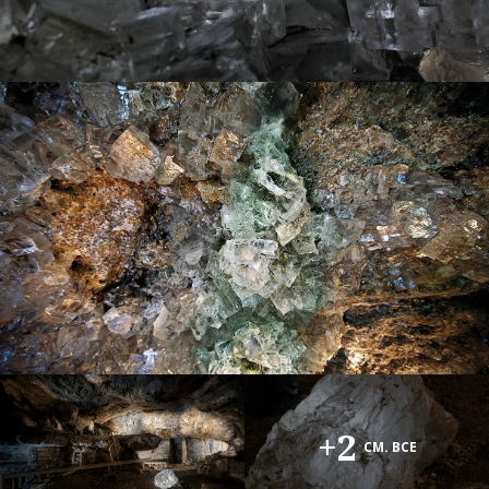
+2
СМ. ВСЕ