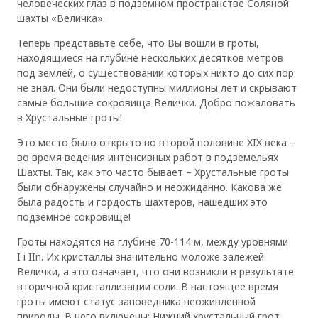
человеческих глаз в подземном пространстве Соляной
шахты «Величка».
Теперь представьте себе, что Вы вошли в гроты,
находящиеся на глубине нескольких десятков метров
под землей, о существовании которых никто до сих пор
не знал. Они были недоступны миллионы лет и скрывают
самые большие сокровища Велички. Добро пожаловать
в Хрустальные гроты!
Это место было открыто во второй половине XIX века –
во время ведения интенсивных работ в подземельях
Шахты. Так, как это часто бывает – Хрустальные гроты
были обнаружены случайно и неожиданно. Какова же
была радость и гордость шахтеров, нашедших это
подземное сокровище!
Гроты находятся на глубине 70-114 м, между уровнями
I i IIn. Их кристаллы значительно моложе залежей
Велички, а это означает, что они возникли в результате
вторичной кристаллизации соли. В настоящее время
гроты имеют статус заповедника неоживленной
природы. В него включены: Нижний хрустальный грот