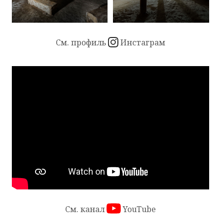
См. профиль
Инстаграм
Серия коротких рекламных роликов, демонстрирующи
См. канал
YouTube