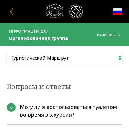
Закрыть окно
ИНФОРМАЦИЯ ДЛЯ
изменить
Организованная группа
Туристический Маршрут
выбрать
Вoпросы и ответы
Могу ли я воспользоваться туалетом
во время экскурсии?