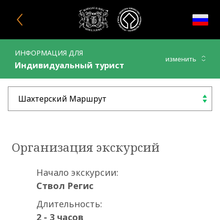
Закрыть окно
ИНФОРМАЦИЯ ДЛЯ
изменить
Индивидуальный турист
Шахтерский Маршрут
выбрать
Организация экскурсий
Начало экскурсии:
Ствол Регис
Длительность:
2 - 3 часов